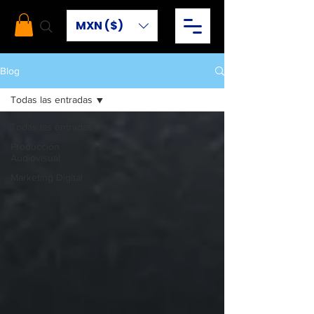
MXN ($)
Blog
Todas las entradas
Todas las entradas
Producción
Audiovisual
Marketing Digital