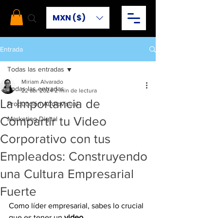
MXN ($)
Entrada
Todas las entradas
Miriam Alvarado
Todas las entradas
22 abr 2024
2 min de lectura
La Importancia de
Producción Audiovisual
Compartir tu Video
Marketing Digital
Corporativo con tus
Empleados: Construyendo
una Cultura Empresarial
Fuerte
Como líder empresarial, sabes lo crucial 
que es tener un 
video 