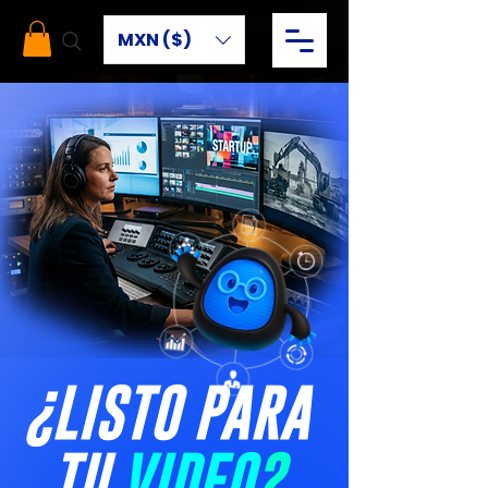
MXN ($)
¿LISTO PARA
TU
VIDEO
?