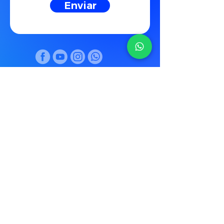
Enviar
proyectos@shotdesign.mx
📍 Querétaro, México
⏰ Lun-Vie 9-6pm, Sáb 10-2pm
Expertos en Video, ahora con
IA