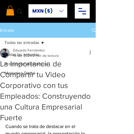
MXN ($)
Entrada
Todas las entradas
Eduardo Fernández
Todas las entradas
19 abr 2024
2 min de lectura
La Importancia de
Producción Audiovisual
Compartir tu Video
Marketing Digital
Corporativo con tus
Empleados: Construyendo
una Cultura Empresarial
Fuerte
Cuando se trata de destacar en el 
mundo empresarial, la presentación lo 