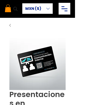
MXN ($)
Presentacione
s en