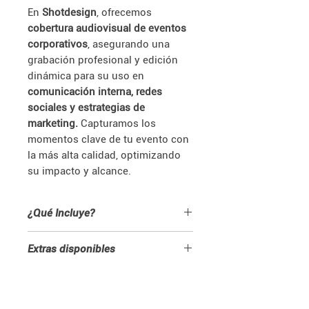
En
Shotdesign
, ofrecemos
cobertura audiovisual de eventos
corporativos
, asegurando una
grabación profesional y edición
dinámica para su uso en
comunicación interna, redes
sociales y estrategias de
marketing.
Capturamos los
momentos clave de tu evento con
la más alta calidad, optimizando
su impacto y alcance.
¿Qué Incluye?
📌 Incluye 1 Video Resumen de 2 a 3
Extras disponibles
minutos con momentos clave del
evento
🚀 Entrega urgente: Recibe tu video en
📌 Incluye 12 Clips cortos para redes
la mitad del tiempo (+30%).
sociales y plataformas digitales.
🌍 Versión en otro idioma: Traducción