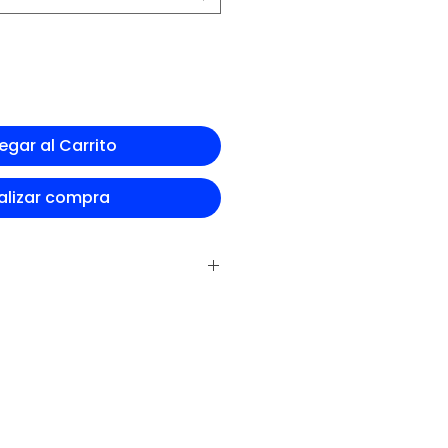
egar al Carrito
alizar compra
vas
 y personalizado según los
ntación.
visualmente atractiva para facilitar
tos: para que sean textos cortos y