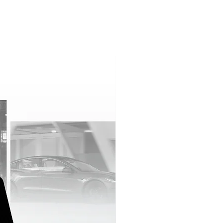
vos e infografías para sintetizar
nera efectiva.
en PowerPoint (PPT) para que
 y actualizaciones fácilmente.
a alineados a la identidad
presa.