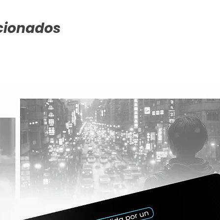
✔ Diagramas explicati
la información de ma
✔ Formato editable 
cionados
puedas hacer ajustes
✔ Colores y tipografí
corporativa de tu em