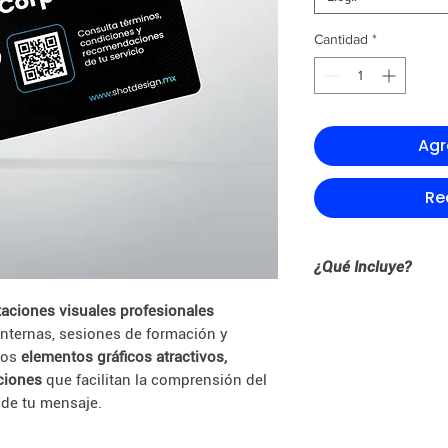
Cantidad
*
Agr
Re
¿Qué Incluye?
✔ Hasta 10 diapositi
aciones visuales profesionales
✔ Diseño profesional
nternas, sesiones de formación y
objetivos de la prese
mos
elementos gráficos atractivos,
✔ Estructura clara y 
aciones
que facilitan la comprensión del
el aprendizaje.
 de tu mensaje.
✔ Optimización de tex
eficaces