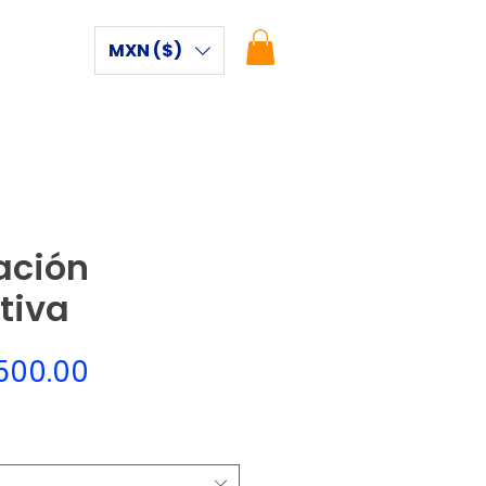
MXN ($)
ación
tiva
Precio
500.00
de
oferta