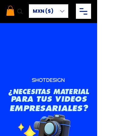
MXN ($)
¿NECESITAS MATERIAL
PARA TUS VIDEOS
EMPRESARIALES?