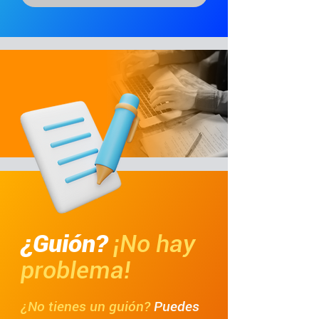
¿Guión?
¡No hay
problema!
¿No tienes un guión?
Puedes