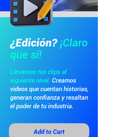
¿Edición?
¡Claro
que sí!
Llevamos tus clips al
siguiente nivel.
Creamos
videos que cuentan historias,
generan confianza y resaltan
el poder de tu industria.
Add to Cart