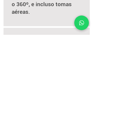
o 360º, e incluso tomas
aéreas.
Compra y
3.
relájate
Nosotros nos encargamos
del resto. Desde grabar
hasta entregarte los videos
finales.