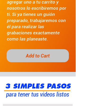
agregar uno a tu carrito y
nosotros lo escribiremos por
ti. Si ya tienes un guión
preparado, trabajaremos con
él para realizar las
grabaciones exactamente
como las planeaste.
Add to Cart
3 SIMPLES PASOS
para tener tus videos listos