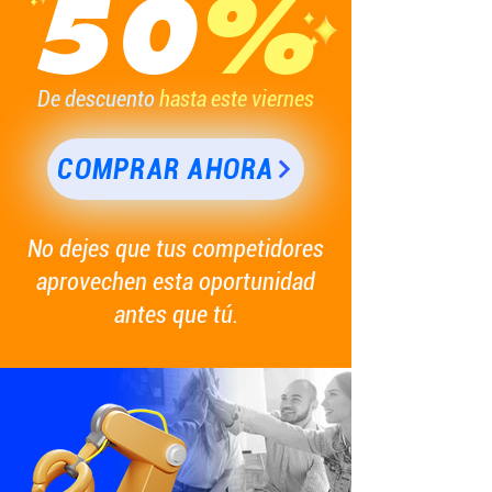
50
%
De descuento
hasta este viernes
COMPRAR AHORA
No dejes que tus competidores
aprovechen esta oportunidad
antes que tú.