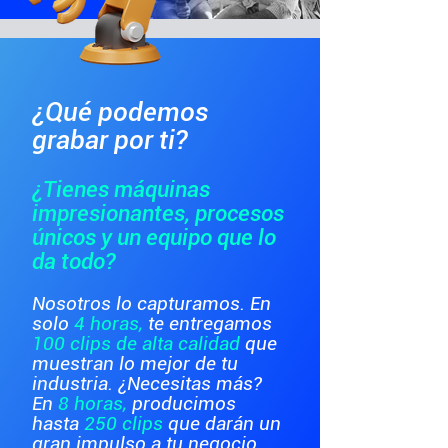
¿Qué podemos
grabar por ti?
¿Tienes máquinas
impresionantes, procesos
únicos y un equipo que lo
da todo?
Nosotros lo capturamos. En
solo
4 horas,
te entregamos
100 clips de alta calidad
que
muestran lo mejor de tu
industria. ¿Necesitas más?
En
8 horas,
producimos
hasta
250 clips
que darán un
gran impulso a tu negocio.