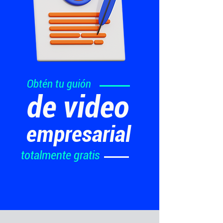
Obtén tu guión
de video
empresarial
totalmente gratis