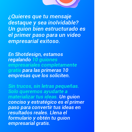
¿Quieres que tu mensaje
destaque y sea inolvidable?
Un guion bien estructurado es
el primer paso para un video
empresarial exitoso.
En Shotdesign, estamos
regalando
10 guiones
empresariales completamente
gratis
para las primeras 10
empresas que los soliciten.
Sin trucos, sin letras pequeñas.
Solo queremos ayudarte a
materializar tus ideas.
Un guion
conciso y estratégico es el primer
paso para convertir tus ideas en
resultados reales. Llena el
formulario y obtén tu guion
empresarial gratis.