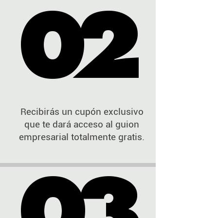
02
02
Recibirás un cupón exclusivo
que te dará acceso al guion
empresarial totalmente gratis.
03
03