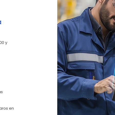
a
00 y
as
laros en