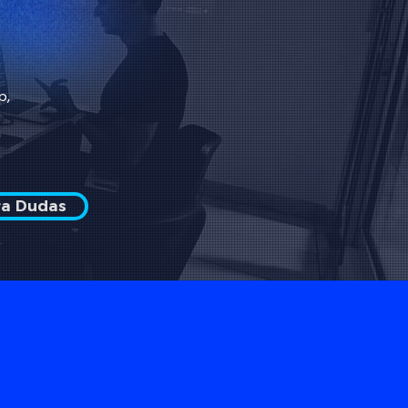
p,
ra Dudas