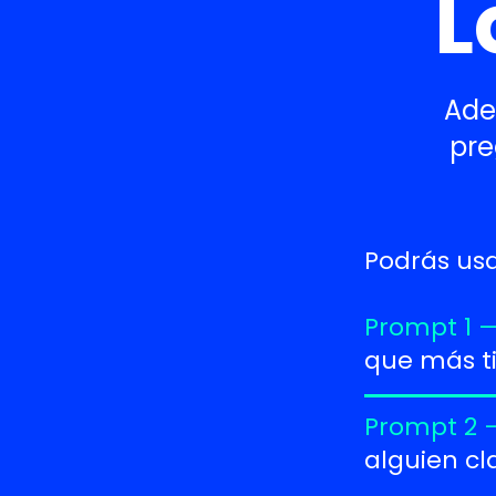
L
Ade
pre
Podrás usa
Prompt 1 
que más t
Prompt 2 
alguien cl