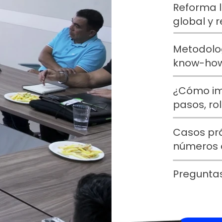
Reforma l
global y r
Metodolog
know-how
¿Cómo im
pasos, ro
Casos pr
números c
Preguntas