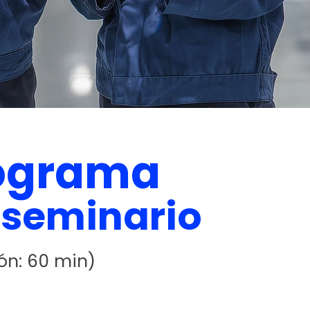
ograma
 seminario
ón: 60 min)