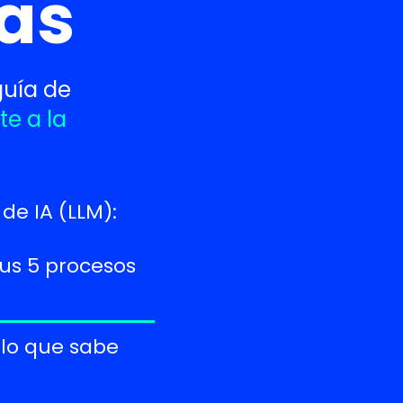
vas
guía de
e a la
de IA (LLM):
tus 5 procesos
 lo que sabe