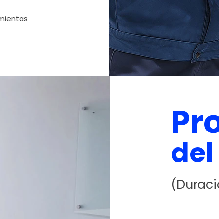
amientas
Pr
del
(Duraci