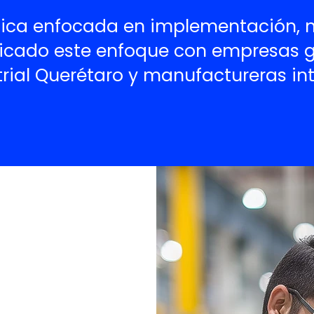
tica enfocada en implementación, no
icado este enfoque con empresas g
rial Querétaro y manufactureras in