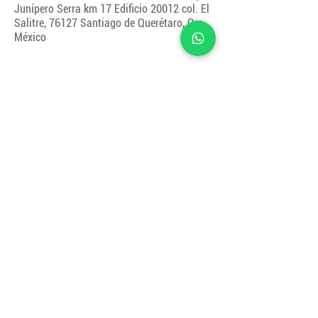
Junípero Serra km 17 Edificio 20012 col. El
Salitre, 76127 Santiago de Querétaro, Qro.,
México
Acerca del evento
🔹 
Lo que aprenderás:
✅ Cómo crear una presentación comercial 
en minutos.
✅ Cómo potenciar tu asesoría financiera 
con inteligencia artificial.
✅ Cómo diseñar estrategias competitivas 
sin perder días en investigación.
🔹 
Por favor, trae contigo:
💻 Tu laptop, ¡prepárate para la acción! 
Abriremos ChatGPT juntos y realizaremos 
ejercicios prácticos en vivo.
📊 La presentación comercial de tu empresa.
📚 El PDF de tu libro favorito.