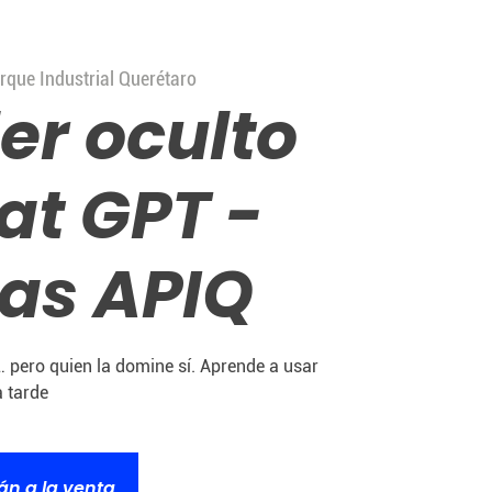
rque Industrial Querétaro
er oculto
at GPT -
nas APIQ
 pero quien la domine sí. Aprende a usar
 tarde
án a la venta