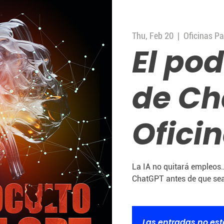
Thu, Feb 20
  |  
Oficinas Pa
El pod
de Ch
Ofici
La IA no quitará empleos…
ChatGPT antes de que sea
Las entradas no est