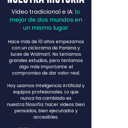
Video tradicional e IA:
lo
mejor de dos mundos en
un mismo lugar
Hace más de 10 años empezamos
con un ciclorama de
Parisina y
luces de Walmart. No teníamos
grandes
estudios, pero teníamos
algo más importante:
el
compromiso de dar valor real.
Hoy usamos Inteligencia Artificial y
equipos
profesionales. Lo que
nunca ha cambiado es
nuestra
filosofía: hacer videos bien
pensados, bien ejecutados
y
accesibles.