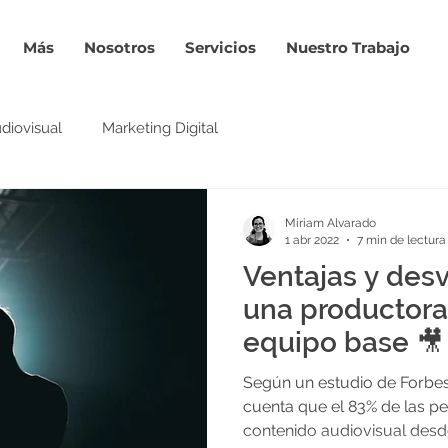
Más
Nosotros
Servicios
Nuestro Trabajo
diovisual
Marketing Digital
Miriam Alvarado
1 abr 2022
7 min de lectura
Ventajas y desv
una productora
equipo base 🎥
Según un estudio de Forbes
cuenta que el 83% de las 
contenido audiovisual desd