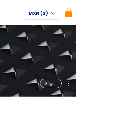
MXN ($)
Más acciones
Seguir