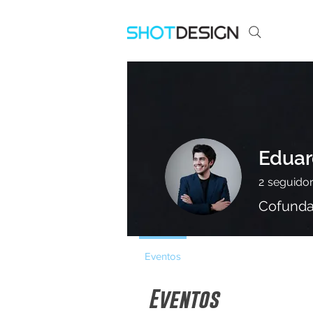
Eduar
2
seguido
Cofunda
Eventos
Eventos