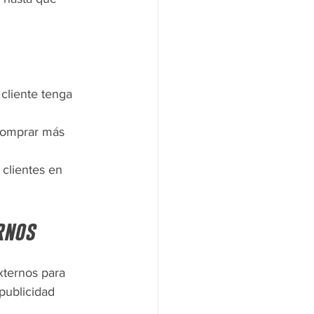
cliente tenga 
comprar más 
 clientes en 
rnos
xternos para 
publicidad 