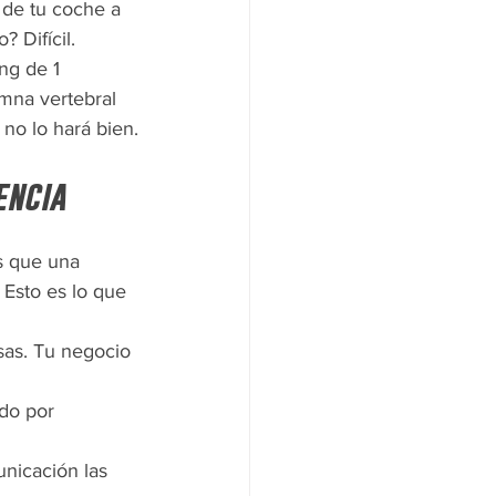
 de tu coche a 
 Difícil.
ng de 1 
mna vertebral 
 no lo hará bien.
encia
s que una 
 Esto es lo que 
sas. Tu negocio 
do por 
nicación las 