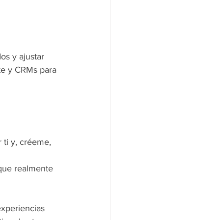
os y ajustar 
te y CRMs para 
 ti y, créeme, 
que realmente 
experiencias 