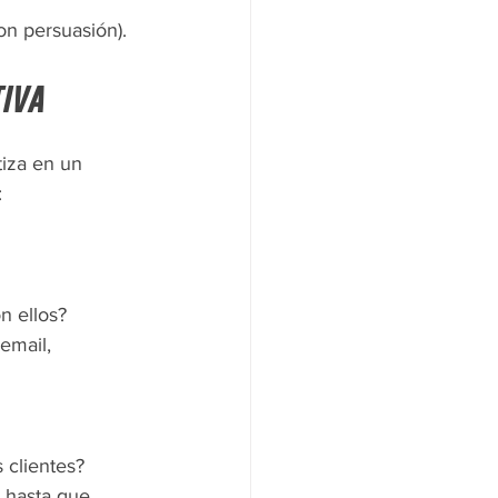
on persuasión).
iva
tiza en un 
:
n ellos?
email, 
 clientes?
 hasta que 