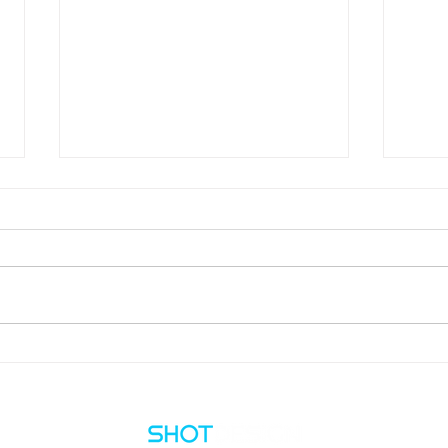
Desbloquea el Poder de tus
La I
Presentaciones B2B con
tu V
Video: La Clave para Impactar
Empl
y Conectar
Cult