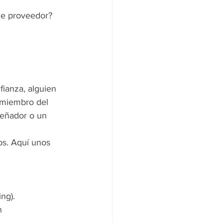
de proveedor? 
ianza, alguien 
 miembro del 
señador o un 
os. Aquí unos 
ng).
n 