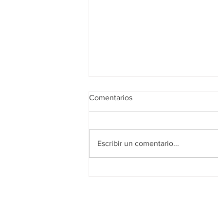
Comentarios
Escribir un comentario...
Guía Práctica: 15 Pasos para la
Producción de un Video
Corporativo Impresionante