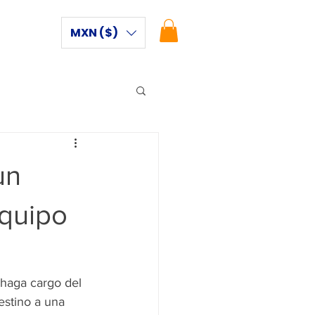
MXN ($)
un
Equipo
 haga cargo del 
estino a una 