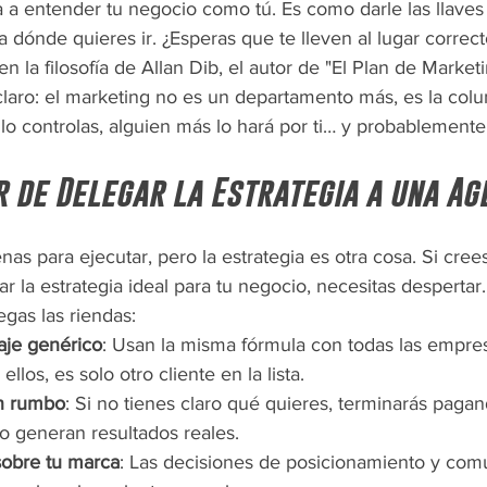
 a entender tu negocio como tú. Es como darle las llaves
 dónde quieres ir. ¿Esperas que te lleven al lugar correcto?
en la filosofía de Allan Dib, el autor de "El Plan de Marketi
claro: el marketing no es un departamento más, es la colu
lo controlas, alguien más lo hará por ti… y probablemente
r de Delegar la Estrategia a una Ag
as para ejecutar, pero la estrategia es otra cosa. Si cree
ar la estrategia ideal para tu negocio, necesitas despertar.
gas las riendas:
je genérico
: Usan la misma fórmula con todas las empre
llos, es solo otro cliente en la lista.
in rumbo
: Si no tienes claro qué quieres, terminarás pagan
 generan resultados reales.
sobre tu marca
: Las decisiones de posicionamiento y comu