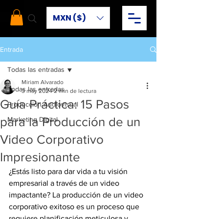
MXN ($)
Entrada
Todas las entradas
Miriam Alvarado
Todas las entradas
3 may 2024
2 min de lectura
Guía Práctica: 15 Pasos
Producción Audiovisual
para la Producción de un
Marketing Digital
Video Corporativo
Impresionante
¿Estás listo para dar vida a tu visión 
empresarial a través de un video 
impactante? La producción de un video 
corporativo exitoso es un proceso que 
requiere planificación meticulosa y 