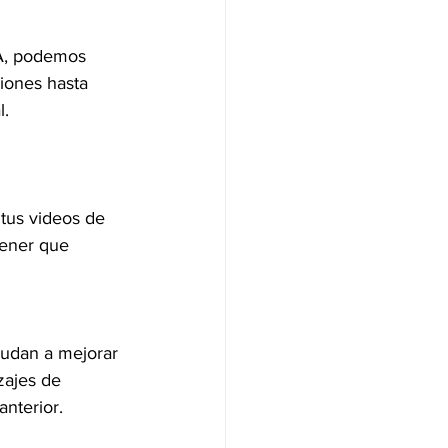
IA, podemos 
iones hasta 
l.
 tus videos de 
tener que 
udan a mejorar 
zajes de 
nterior.