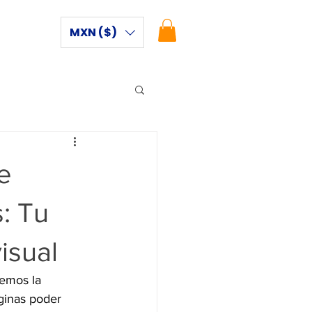
MXN ($)
e
: Tu
isual
nemos la 
aginas poder 